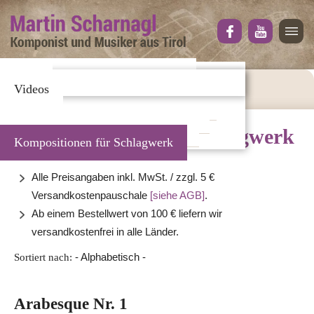
Home
Aktuelles
Kompositionen für Blasorchester
CD's
Biografie
Werke / Shop
Arrangements für Blasorchester
Videos
Mediathek
Kontakt
Originalkompositionen - Viera Blech
Originalarrangements - Viera Blech
Ausgaben für kleine Besetzungen
Kompositionen für Schlagwerk
Kompositionen für Schlagwerk
Alle Preisangaben inkl. MwSt. / zzgl. 5 €
Versandkostenpauschale
[siehe AGB]
.
Ab einem Bestellwert von 100 € liefern wir
versandkostenfrei in alle Länder.
Sortiert nach:
- Alphabetisch -
Arabesque Nr. 1