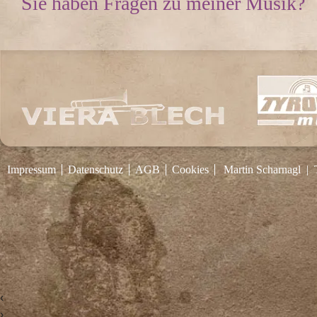
Sie haben Fragen zu meiner Musik?
Impressum
Datenschutz
AGB
Cookies
Martin Scharnagl
|
‹
›